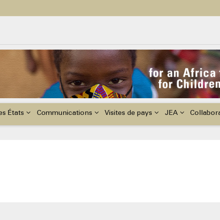
ildren with Disabilities in Africa
48th Ordinary Session of the ACERWC
nge, El Niño, & Africa’s Children’s Rights to Food & Water
es États
Communications
Visites de pays
JEA
Collabor