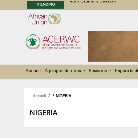
TRENDING
Position Paper on Education for Ch
48th Ordinary Session
Call for Side Events during the 
Advocacy Factsheet : Climate Cha
Main
navigation
Accueil
À propos de nous
Sessions
Rapports d
Fil
Accueil
/
/
NIGERIA
d'Ariane
NIGERIA