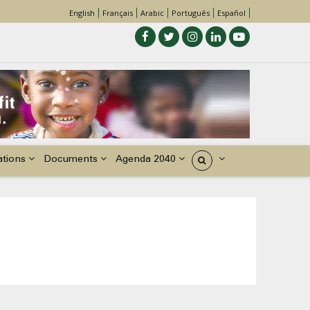
English
Français
Arabic
Português
Español
ations
Documents
Agenda 2040
États