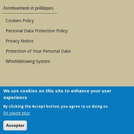
Avertissement et politiques
Cookies Policy
Personal Data Protection Policy
Privacy Notice
Protection of Your Personal Data
Whistleblowing System
We use cookies on this site to enhance your user
experience
By clicking the Accept button, you agree to us doing so.
Copyright © 1999 - 2026 |
ACERWC - African
En savoir plus
Committee of Experts on the Rights and Welfare
of the Child
| All Rights Reserved.
Accepter