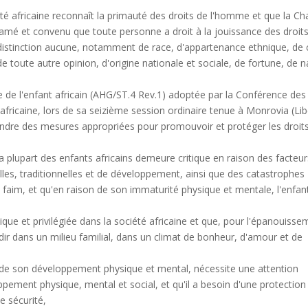
é africaine reconnaît la primauté des droits de l'homme et que la Ch
lamé et convenu que toute personne a droit à la jouissance des droits
s distinction aucune, notamment de race, d'appartenance ethnique, de 
de toute autre opinion, d'origine nationale et sociale, de fortune, de 
e de l'enfant africain (AHG/ST.4 Rev.1) adoptée par la Conférence des
africaine, lors de sa seizième session ordinaire tenue à Monrovia (Lib
rendre des mesures appropriées pour promouvoir et protéger les droits
upart des enfants africains demeure critique en raison des facteur
les, traditionnelles et de développement, ainsi que des catastrophes
la faim, et qu'en raison de son immaturité physique et mentale, l'enfan
e et privilégiée dans la société africaine et que, pour l'épanouisse
dir dans un milieu familial, dans un climat de bonheur, d'amour et de
e son développement physique et mental, nécessite une attention
ppement physique, mental et social, et qu'il a besoin d'une protection
e sécurité,