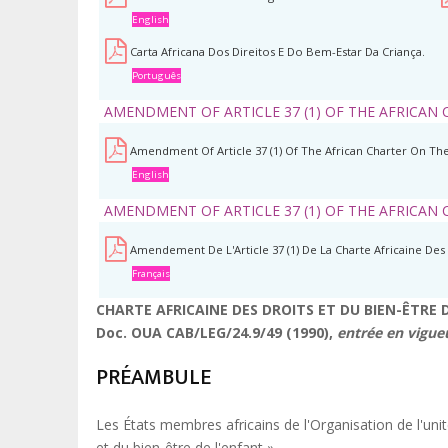
English
Carta Africana Dos Direitos E Do Bem-Estar Da Criança.
Português
AMENDMENT OF ARTICLE 37 (1) OF THE AFRICAN
Amendment Of Article 37 (1) Of The African Charter On The
English
AMENDMENT OF ARTICLE 37 (1) OF THE AFRICAN 
Amendement De L'Article 37 (1) De La Charte Africaine Des 
Français
CHARTE AFRICAINE DES DROITS ET DU BIEN-ÊTRE 
Doc. OUA CAB/LEG/24.9/49 (1990),
entrée en vigue
PRÉAMBULE
Les États membres africains de l'Organisation de l'unité
et du bien-être de l'enfant »,