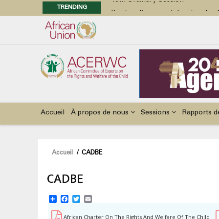
TRENDING
Position Paper on Education for Ch
48th Ordinary Session
Call for Side Events during the 
Advocacy Factsheet : Climate Cha
48th Ordinary Session
Main
navigation
Accueil
À propos de nous
Sessions
Rapports d
Fil
Accueil
/
CADBE
d'Ariane
CADBE
Share
Facebook
Twitter
Email
African Charter On The Rights And Welfare Of The Child