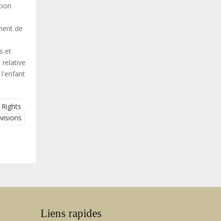
tion
ment de
s et
 relative
 l'enfant
 Rights
visions
Liens rapides